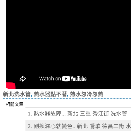
新北洗水管
,
熱水器點不著
,
熱水忽冷忽熱
相關文章:
1. 熱水器故障... 新北 三重 秀江街 洗水管
2. 剛換濾心就變色.. 新北 鶯歌 德昌二街 