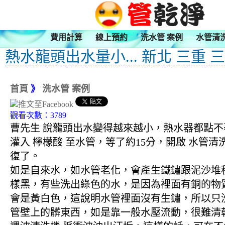
費用計算
線上預約
洗水管 案例
水管清
熱水龍頭出水量小... 新北 三重 
首頁
》
洗水管 案例
觀看次數：3789
曹先生 說龍頭出水變得越來越小，熱水器都點不
灌入 檸檬酸 至水管，等了約15分，開啟 水管
復了。
如是自來水，如水管老化，會產生鐵鏽跟泥沙堆
樣黑，有些洗出綠色的水，是因為裡面有銅的物
會是黃白色，這說明水管裡面沒有生鏽，所以只
管壁上的髒東西，如是靠一般水壓流動，很難清乾