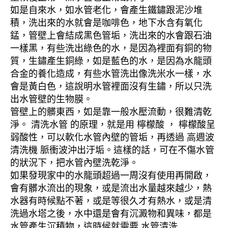
如是自來水，如水管老化，會產生鐵鏽跟泥沙堆
積，洗出來的水就會是咖啡色，地下水含有氧化
錳，管壁上會結成黑色管垢，洗出來的水會跟石油
一樣黑，有些洗出綠色的水，是因為裡面有銅的物
質，生鏽產生銅綠，如是藍色的水，是因為水龍頭
合金的養化造成，有些水管洗出像洗米水一樣，水
會是黃白色，這說明水管裡面沒有生鏽，所以只洗
出水管壁的生物膜。
管壁上的髒東西，如是靠一般水壓流動，很難清乾
淨。 清洗水管 的原理，就是用 檸檬酸 ， 檸檬酸呈
弱酸性，可以軟化水管內壁的管垢，再透過 高週波
清洗機 脈衝波沖出汙垢。這樣的話，可在不傷水管
的狀況下，把水管內壁洗乾淨。
如果發現家中的水龍頭超過一周沒有使用再開啟，
會有髒水流出的現象，或是流出水量越來越少，熱
水器有時候點不著，或是等很久才有熱水，或是清
洗過水塔之後，水中還是會有沉澱物和異味，都是
水管產生沉積物，這時候就需要 水管清洗