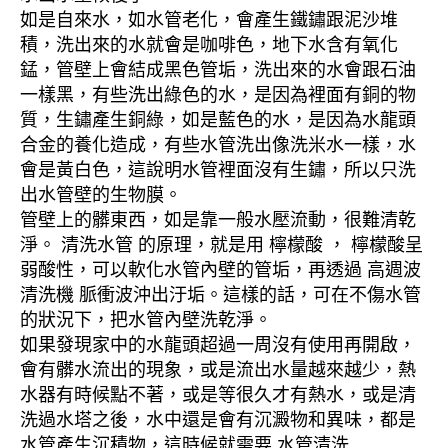
如是自來水，如水管老化，會產生鐵鏽跟泥沙堆
積，洗出來的水就會是咖啡色，地下水含有氧化
錳，管壁上會結成黑色管垢，洗出來的水會跟石油
一樣黑，有些洗出綠色的水，是因為裡面有銅的物
質，生鏽產生銅綠，如是藍色的水，是因為水龍頭
合金的養化造成，有些水管洗出像洗米水一樣，水
會是黃白色，這說明水管裡面沒有生鏽，所以只洗
出水管壁的生物膜。
管壁上的髒東西，如是靠一般水壓流動，很難清乾
淨。 清洗水管 的原理，就是用 檸檬酸 ， 檸檬酸呈
弱酸性，可以軟化水管內壁的管垢，再透過 高週波
清洗機 脈衝波沖出汙垢。這樣的話，可在不傷水管
的狀況下，把水管內壁洗乾淨。
如果發現家中的水龍頭超過一周沒有使用再開啟，
會有髒水流出的現象，或是流出水量越來越少，熱
水器有時候點不著，或是等很久才有熱水，或是清
洗過水塔之後，水中還是會有沉澱物和異味，都是
水管產生沉積物，這時候就需要 水管清洗