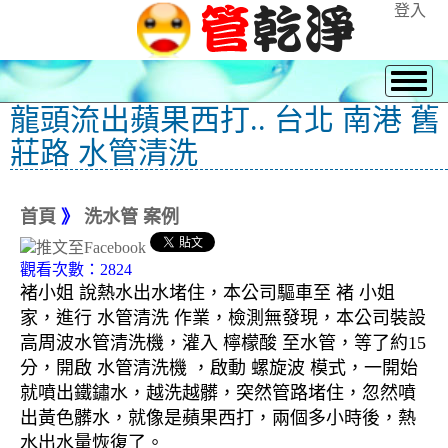
登入
龍頭流出蘋果西打.. 台北 南港 舊
莊路 水管清洗
首頁
》
洗水管 案例
觀看次數：2824
褚小姐 說熱水出水堵住，本公司驅車至 褚 小姐
家，進行 水管清洗 作業，檢測無發現，本公司裝設
高周波水管清洗機，灌入 檸檬酸 至水管，等了約15
分，開啟 水管清洗機 ，啟動 螺旋波 模式，一開始
就噴出鐵鏽水，越洗越髒，突然管路堵住，忽然噴
出黃色髒水，就像是蘋果西打，兩個多小時後，熱
水出水量恢復了。