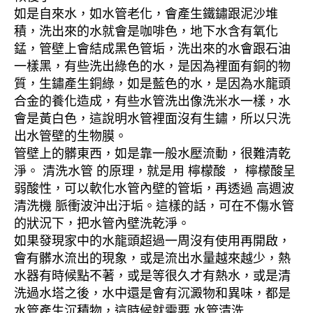
如是自來水，如水管老化，會產生鐵鏽跟泥沙堆
積，洗出來的水就會是咖啡色，地下水含有氧化
錳，管壁上會結成黑色管垢，洗出來的水會跟石油
一樣黑，有些洗出綠色的水，是因為裡面有銅的物
質，生鏽產生銅綠，如是藍色的水，是因為水龍頭
合金的養化造成，有些水管洗出像洗米水一樣，水
會是黃白色，這說明水管裡面沒有生鏽，所以只洗
出水管壁的生物膜。
管壁上的髒東西，如是靠一般水壓流動，很難清乾
淨。 清洗水管 的原理，就是用 檸檬酸 ， 檸檬酸呈
弱酸性，可以軟化水管內壁的管垢，再透過 高週波
清洗機 脈衝波沖出汙垢。這樣的話，可在不傷水管
的狀況下，把水管內壁洗乾淨。
如果發現家中的水龍頭超過一周沒有使用再開啟，
會有髒水流出的現象，或是流出水量越來越少，熱
水器有時候點不著，或是等很久才有熱水，或是清
洗過水塔之後，水中還是會有沉澱物和異味，都是
水管產生沉積物，這時候就需要 水管清洗