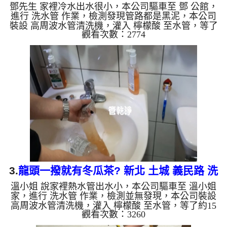
鄧先生 家裡冷水出水很小，本公司驅車至 鄧 公館，
清洗
進行 洗水管 作業，檢測發現管路都是黑泥，本公司
裝設 高周波水管清洗機，灌入 檸檬酸 至水管，等了
觀看次數：2774
約15分，開啟 水管清洗機 ，啟動 螺旋波 模式，因為
來源是地下水，一開始洗水管就洗出黑色水，看起來
跟醬油一樣，四個多小時後，出水量恢復了。 如是
自來水，如水管老化，會產生鐵鏽跟泥沙堆積，洗出
來的水就會是咖啡色，地下水含有氧化錳，管壁上會
結成黑色管垢，洗出來的水會跟石油一樣黑，有些洗
出綠色的水，是因為裡面有銅的物質，生鏽產生銅
綠，如是藍色的水，...
3.
龍頭一撥就有冬瓜茶? 新北 土城 義民路 洗
溫小姐 說家裡熱水管出水小，本公司驅車至 溫小姐
水管
家，進行 洗水管 作業，檢測並無發現，本公司裝設
高周波水管清洗機，灌入 檸檬酸 至水管，等了約15
觀看次數：3260
分，開啟 水管清洗機 ，啟動 螺旋波 模式，一開始洗
水管就洗出髒水，看起來跟冬瓜茶一樣，兩個多小時