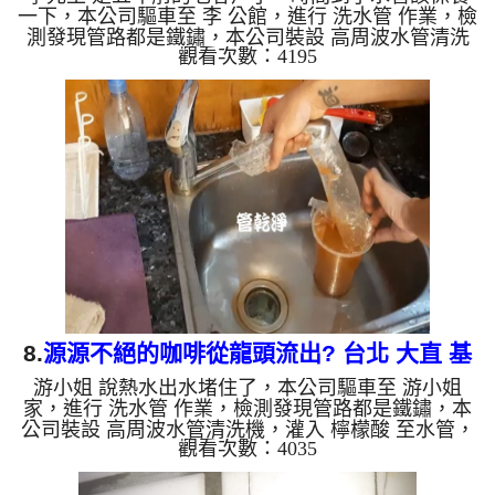
一下，本公司驅車至 李 公館，進行 洗水管 作業，檢
測發現管路都是鐵鏽，本公司裝設 高周波水管清洗
觀看次數：4195
機，灌入 檸檬酸 至水管，等了約15分，開啟 水管清
洗機 ，啟動 螺旋波 模式，一開始就洗咖啡，越洗就
越髒，兩個多小時後，出水變乾淨出水量也變大了。
如是自來水，如水管老化，會產生鐵鏽跟泥沙堆積，
洗出來的水就會是咖啡色，地下水含有氧化錳，管壁
上會結成黑色管垢，洗出來的水會跟石油一樣黑，有
些洗出綠色的水，是因為裡面有銅的物質，生鏽產生
銅綠，如是藍色的...
8.
源源不絕的咖啡從龍頭流出? 台北 大直 基
游小姐 說熱水出水堵住了，本公司驅車至 游小姐
湖路 水管清洗
家，進行 洗水管 作業，檢測發現管路都是鐵鏽，本
公司裝設 高周波水管清洗機，灌入 檸檬酸 至水管，
觀看次數：4035
等了約15分，開啟 水管清洗機 ，啟動 螺旋波 模式，
一開始洗水管就洗出棕色髒水，顏色越洗越深，像是
咖啡一樣，兩個多小時後，出水量恢復了。 如是自