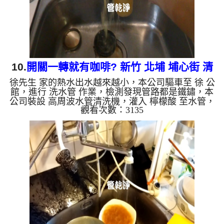
些洗出綠色的水，是因...
10.
開關一轉就有咖啡? 新竹 北埔 埔心街 清
徐先生 家的熱水出水越來越小，本公司驅車至 徐 公
洗水管
館，進行 洗水管 作業，檢測發現管路都是鐵鏽，本
公司裝設 高周波水管清洗機，灌入 檸檬酸 至水管，
觀看次數：3135
等了約15分，開啟 水管清洗機 ，啟動 螺旋波 模式，
一開始洗水管就洗出土色髒水，顏色越洗就越深，就
像是家裡有無限暢飲的咖啡，兩個多小時後，熱水出
水量恢復了。 如是自來水，如水管老化，會產生鐵
鏽跟泥沙堆積，洗出來的水就會是咖啡色，地下水含
有氧化錳，管壁上會結成黑色管垢，洗出來的水會跟
石油一樣黑，有些洗出綠色的水，是因為裡面有銅的
物質，生鏽產生銅...