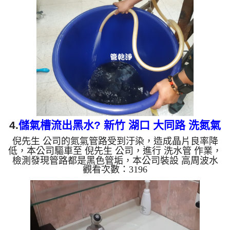
後，出水變乾淨出水量也恢復了。 如是自來水，如
水管老化，會產生鐵鏽跟泥沙堆積，洗出來的水就會
是咖啡色，地下水含有氧化錳，管壁上會結成黑色管
垢，洗出來的水會跟石油一樣黑，有些洗出綠色的
水，是因為裡面有銅的物質，生鏽產生銅綠，如是藍
色的水，是因為水龍...
4.
儲氣槽流出黑水? 新竹 湖口 大同路 洗氮氣
倪先生 公司的氮氣管路受到汙染，造成晶片良率降
管
低，本公司驅車至 倪先生 公司，進行 洗水管 作業，
檢測發現管路都是黑色管垢，本公司裝設 高周波水
觀看次數：3196
管清洗機，灌入 檸檬酸 至水管，等了約15分，開啟
水管清洗機 ，啟動 螺旋波 模式，一開始就洗出黑色
髒水，上面還飄了油膩的異物，八個多小時後，出水
正常儲氣槽有乾淨了。 如是自來水，如水管老化，
會產生鐵鏽跟泥沙堆積，洗出來的水就會是咖啡色，
地下水含有氧化錳，管壁上會結成黑色管垢，洗出來
的水會跟石油一樣黑，有些洗出綠色的水，是因為裡