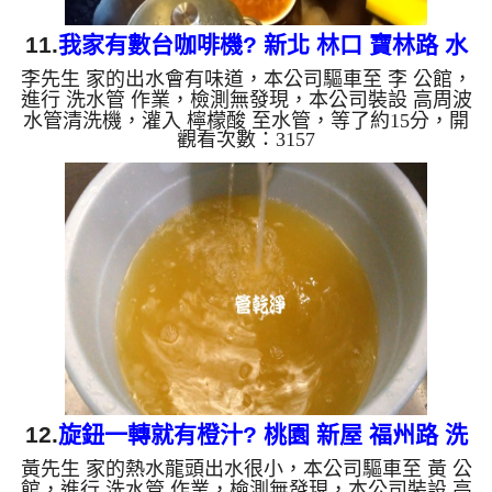
11.
我家有數台咖啡機? 新北 林口 寶林路 水
李先生 家的出水會有味道，本公司驅車至 李 公館，
管清洗
進行 洗水管 作業，檢測無發現，本公司裝設 高周波
水管清洗機，灌入 檸檬酸 至水管，等了約15分，開
觀看次數：3157
啟 水管清洗機 ，啟動 螺旋波 模式，一開始洗水管就
洗出棕色髒水，顏色越洗就越深，就像是家裡有數台
咖啡機不停的流出咖啡，兩個多小時後，出水變乾淨
出水量也變大了。 如是自來水，如水管老化，會產
生鐵鏽跟泥沙堆積，洗出來的水就會是咖啡色，地下
水含有氧化錳，管壁上會結成黑色管垢，洗出來的水
會跟石油一樣黑，有些洗出綠色的水，是因為裡面有
銅的物質，生鏽產...
12.
旋鈕一轉就有橙汁? 桃園 新屋 福州路 洗
黃先生 家的熱水龍頭出水很小，本公司驅車至 黃 公
水管
館，進行 洗水管 作業，檢測無發現，本公司裝設 高