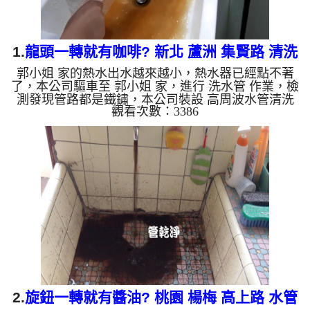
1.
龍頭一轉就有咖啡? 新北 蘆洲 集賢路 清洗
郭小姐 家的熱水出水越來越小，熱水器已經點不著
水管
了，本公司驅車至 郭小姐 家，進行 洗水管 作業，檢
測發現管路都是鐵鏽，本公司裝設 高周波水管清洗
觀看次數：3386
機，灌入 檸檬酸 至水管，等了約15分，開啟 水管清
洗機 ，啟動 螺旋波 模式，一開始洗水管就洗出棕色
髒水，髒水源源不絕，就像是有免費的咖啡機，兩個
多小時後，熱水出水量恢復了。 如是自來水，如水
管老化，會產生鐵鏽跟泥沙堆積，洗出來的水就會是
咖啡色，地下水含有氧化錳，管壁上會結成黑色管
垢，洗出來的水會跟石油一樣黑，有些洗出綠色的
水，是因為裡面有銅的物...
2.
旋鈕一轉就有醬油? 桃園 楊梅 高上路 水管