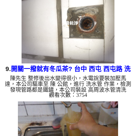
來水，如水管老化，會產生鐵鏽跟泥沙堆積，洗出來
的水就會是咖啡色，地下水含有氧化錳，管壁上會結
成黑色管垢，洗出來的水會跟石油一樣黑，有些洗出
綠色的水，是因為裡面有銅的物質，生鏽產生銅綠，
如是藍色的水，是因...
9.
開關一撥就有冬瓜茶? 台中 西屯 西屯路 洗
陳先生 整修後出水變得很小，水電說要裝加壓馬
水管
達，本公司驅車至 陳 公館，進行 洗水管 作業，檢測
發現管路都是鐵鏽，本公司裝設 高周波水管清洗
觀看次數：3754
機，灌入 檸檬酸 至水管，等了約15分，開啟 水管清
洗機 ，啟動 螺旋波 模式，一開始洗水管就洗出土色
髒水，顏色越來越深，像是冬瓜茶一樣，兩個多小時
後，出水量恢復了，也省了安裝加壓馬達的錢及電。
如是自來水，如水管老化，會產生鐵鏽跟泥沙堆積，
洗出來的水就會是咖啡色，地下水含有氧化錳，管壁
上會結成黑色管垢，洗出來的水會跟石油一樣黑，有