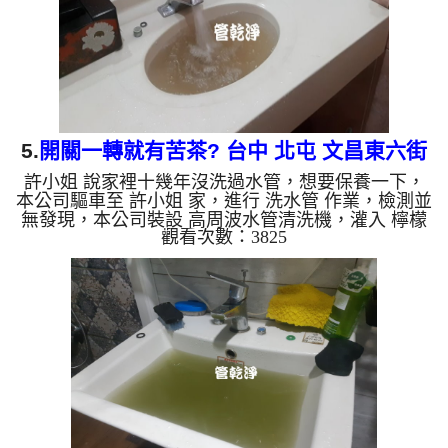
面有銅的物質，生鏽...
5.
開關一轉就有苦茶? 台中 北屯 文昌東六街
許小姐 說家裡十幾年沒洗過水管，想要保養一下，
水管清洗
本公司驅車至 許小姐 家，進行 洗水管 作業，檢測並
無發現，本公司裝設 高周波水管清洗機，灌入 檸檬
觀看次數：3825
酸 至水管，等了約15分，開啟 水管清洗機 ，啟動 螺
旋波 模式，一開始洗水管就洗出髒水，像是苦茶一
樣，兩個多小時後，出水變乾淨出水量也變大了。
如是自來水，如水管老化，會產生鐵鏽跟泥沙堆積，
洗出來的水就會是咖啡色，地下水含有氧化錳，管壁
上會結成黑色管垢，洗出來的水會跟石油一樣黑，有
些洗出綠色的水，是因為裡面有銅的物質，生鏽產生
銅綠，如是藍色的水...