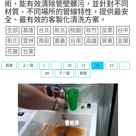
術，能有效清除管壁髒污，並針對不同
材質、不同場所的管線特性，提供最安
全、最有效的客製化清洗方案。
全部
基隆
台北
新北
桃園
新竹
苗栗
台中
彰化
雲林
南投
嘉義
台南
高雄
屏東
宜蘭
花蓮
台東
頁首
上一頁
1
...
20
21
22
23
...
88
下一頁
頁尾