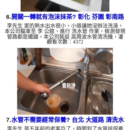
6.
開關一轉就有泡沫抹茶? 彰化 芬園 彰南路
李先生 家的熱水出水很小，小道讓她沒辦法洗澡，
洗水管
本公司驅車至 李 公館，進行 洗水管 作業，檢測發現
管路都是鐵鏽，本公司裝設 高周波水管清洗機，灌
觀看次數：4372
入 檸檬酸 至水管，等了約15分，開啟 水管清洗機 ，
啟動 螺旋波 模式，一開始就洗出多種顏色髒水，就
像是一杯杯的免費的泡沫抹茶，三個多小時後，熱水
出水量恢復了。 如是自來水，如水管老化，會產生
鐵鏽跟泥沙堆積，洗出來的水就會是咖啡色，地下水
含有氧化錳，管壁上會結成黑色管垢，洗出來的水會
跟石油一樣黑，有些洗出綠色的水，是因為裡面有銅
的物質，生鏽產生銅...
7.
水管不需要經常保養? 台北 大道路 清洗水
李先生 是五年前的老客戶了，時間到了水管該保養
管